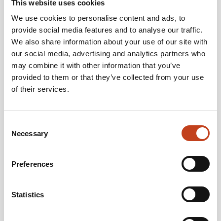
This website uses cookies
We use cookies to personalise content and ads, to
provide social media features and to analyse our traffic.
We also share information about your use of our site with
our social media, advertising and analytics partners who
Robby Smekens (Belgia) otsis tarnijat, kes oleks
may combine it with other information that you’ve
võimeline CAM tarkvara kohandama just nende CNC-
provided to them or that they’ve collected from your use
tootmise spetsiifilisi meetodeid silmas pidades. Nad on
of their services.
kasutanud Staircon CAM’i aastast 2010 ja on väga rahul
nende muutustega, mis see on endaga kaasa toonud.
Consent
Necessary
Selection
Hr. Robby Smekens, direktor ja omanik, on alati töötanud selle nimel,
et leida võimalusi parenduste tegemiseks. Osa sellest on uute
tehniliste lahenduste katsetamine, et põsida teistest ees.
Preferences
– Aastaid on olnud minu eesmärgiks trepitootmise automatiseerituse
maksimeerimine. Mõningaid asju, mida toodetakse CNC-ga, ei ole
võimalik käsitsi toota! Kaks 5-teljelist CNC-tootmisüksust, mida
juhitakse Staircon’iga, on just see õige tööriist, räägib Hr. Smekens.
Statistics
Smekens Trappen valmistab kõrgekvaliteedilisi treppe ja uksi
tehnoloogia viimase sõna järgi. Nende trepid on loodud iga kliendi