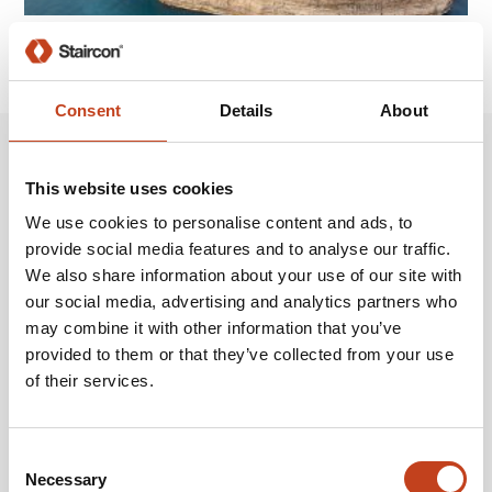
SHOW OLDER NEWS
Consent
Details
About
Ontworpen naar de behoeften
This website uses cookies
van uw bedrijf
We use cookies to personalise content and ads, to
provide social media features and to analyse our traffic.
De modulaire opbouw van Staircon stelt u in staat om functionaliteiten
We also share information about your use of our site with
toe te voegen aan de software wanneer uw bedrijf groeit of wanneer
our social media, advertising and analytics partners who
de behoeften van uw bedrijf veranderen. Staircon wordt aangeboden in
may combine it with other information that you’ve
verschillende licentie- en bewerkingsniveau’s gaande van
webpresentatie tot hoogstaande CAM-productie. Dit zijn enkele van de
provided to them or that they’ve collected from your use
opties (klik op de verschillende licenties voor meer informatie):
of their services.
Notification of interest / Book a demo
Consent
Necessary
Selection