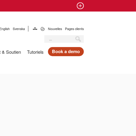
English
Svenska
Nouvelles
Pages clients
Book a demo
t & Soutien
Tutoriels