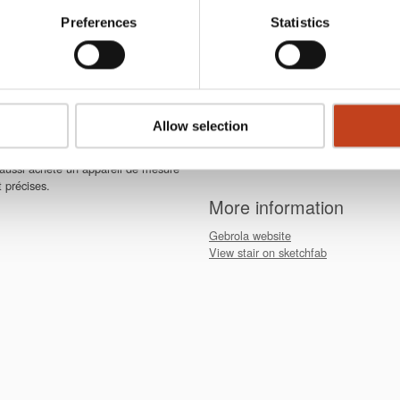
lutions dans le domaine du bâtiment sont de plus en plus
Preferences
Statistics
esti dans un appareil de mesure laser (Leica), une machine C
014.
ine CNC fonctionne automatiquement,
Gebrola ont 30 ans de savoir-faire dan
Allow selection
passion. Ils vendent des escaliers pour
ent est excellent pour les ventes.
.
 aussi acheté un appareil de mesure
 précises.
More information
Gebrola website
View stair on sketchfab