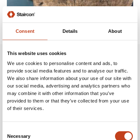
SHOW OLDER NEWS
Consent
Details
About
This website uses cookies
Entwickelt, um Ihre
We use cookies to personalise content and ads, to
Anforderungen zu erfüllen
provide social media features and to analyse our traffic.
We also share information about your use of our site with
our social media, advertising and analytics partners who
Der modulare Aufbau von Staircon ermöglicht Ihnen, Funktionen
may combine it with other information that you’ve
jederzeit hinzuzufügen, sobald Ihre Aufgaben dies erfordern. Staircon
wird in verschiedenen Lizenzebenen, von der reinen
provided to them or that they’ve collected from your use
Internetpräsentation, bis zur vollständigen CNC Produktion angeboten.
of their services.
Dies sind einige der Optionen (Klicken Sie für mehr Informationen auf
die verschiedenen Lizenzen)
Consent
Notification of interest / Book a demo
Necessary
Selection