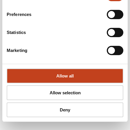
Preferences
Desktop Anwendungen
Statistics
Marketing
Staircon
Sales Module
Allow all
Entwurf und Verkauf mit 3D Ansicht.
Allow selection
Staircon
Limited
Deny
1:1 Schablonen-Druck, standard Treppenformen