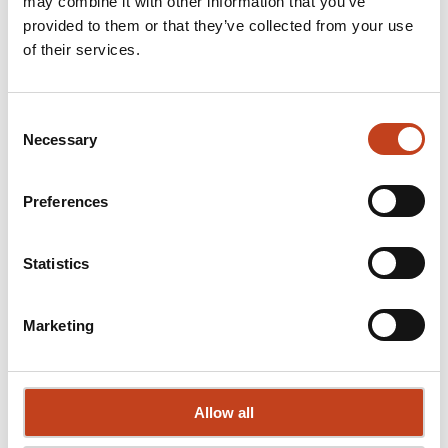
may combine it with other information that you’ve
provided to them or that they’ve collected from your use
of their services.
Consent
Necessary
Selection
Preferences
Seitenansicht
Bearbeiten der Treppe in der Seitenansicht. Die Änderungen wirken
Statistics
sich sofort auf die 3D-Darstellung aus.
Marketing
Allow all