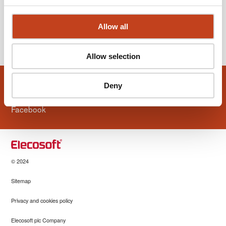
Vi välkomnar Pierre till Staircon teamet!
Allow all
View older news
Allow selection
Följ oss
Deny
Facebook
© 2024
Sitemap
Privacy and cookies policy
Elecosoft plc Company