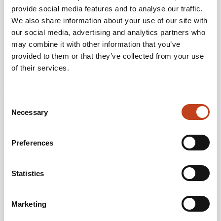
provide social media features and to analyse our traffic.
We also share information about your use of our site with
our social media, advertising and analytics partners who
may combine it with other information that you’ve
provided to them or that they’ve collected from your use
of their services.
Consent
Necessary
Selection
Från vänster:
Mr.
Di Vincenzo, VD Menui Product SPRL, Miss. Loch,
inredningsdesigner
Menui
Product SPRL, Mr.
Pierre
Thévenin,
Preferences
Staircon Benelux/France
Vi är glada att presentera vår nye kollega Pierre Thévenin. Pierre talar
Statistics
franska och kommer att arbeta i Frankrike, Belgien och Luxemburg.
Han jobbar tillsammans med vårt team i Benelux. Pierre besökte
nyligen Menui Product SPRL Houdeng-Goegnies i Wallonia, som
använder Staircon. Mr. Di Vincenzo, och Miss. Loch visade fabriken
Marketing
och Pierre passade även på att genomföra CAD utbildning.