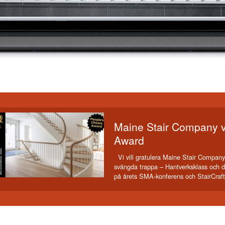
Maine Stair Company v
Award
Vi vill gratulera Maine Stair Company
svängda trappa – Hantverksklass och 
på årets SMA-konferens och StairCraf