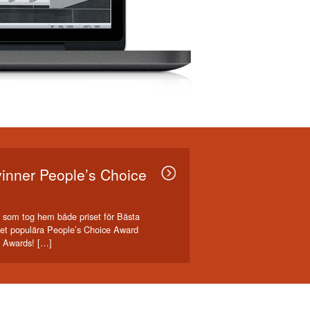
inner People’s Choice
 som tog hem både priset för Bästa
det populära People’s Choice Award
t Awards! […]